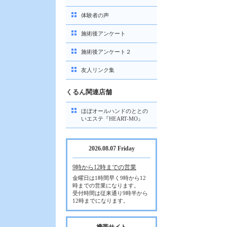
体験者の声
施術後アンケート
施術後アンケート２
友人リンク集
くるん関連店舗
ほぼオールハンドのととの
いエステ『HEART-MO』
2026.08.07 Friday
9時から12時までの営業
金曜日は1時間早く9時から12
時までの営業になります。
受付時間は従来通り9時半から
12時までになります。