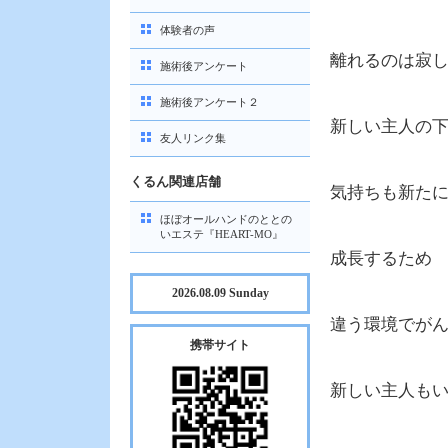
体験者の声
離れるのは寂
施術後アンケート
施術後アンケート２
新しい主人の
友人リンク集
くるん関連店舗
気持ちも新た
ほぼオールハンドのととの
いエステ『HEART-MO』
成長するため
2026.08.09 Sunday
違う環境でが
携帯サイト
新しい主人も