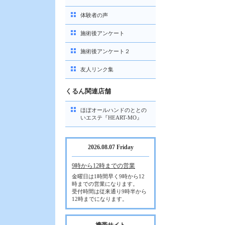
体験者の声
施術後アンケート
施術後アンケート２
友人リンク集
くるん関連店舗
ほぼオールハンドのととの
いエステ『HEART-MO』
2026.08.07 Friday
9時から12時までの営業
金曜日は1時間早く9時から12
時までの営業になります。
受付時間は従来通り9時半から
12時までになります。