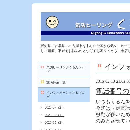
愛知県、岐阜県、名古屋市を中心に全国から気功、ヒー
り、頭痛、不妊でお悩みの方などでお困りの方もご来店
インフ
気功ヒーリングくるんトッ
プ
2016-02-13 21:02:0
施術料金一覧
電話番号の
インフォメーション＆ブロ
グ
いつもくるん
今迄は固定電話の0
2026-07（2）
移動が多いため今後
2026-06（1）
のみとさせて
2026-05（2）