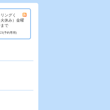
ーリングく
月火休み）金曜
時まで
3723(予約専用)