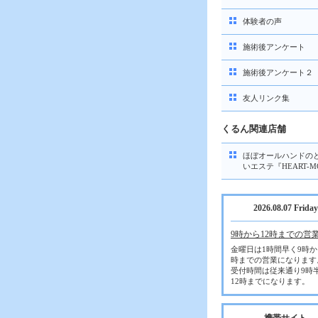
体験者の声
施術後アンケート
施術後アンケート２
友人リンク集
くるん関連店舗
ほぼオールハンドの
いエステ『HEART-M
2026.08.07 Friday
9時から12時までの営
金曜日は1時間早く9時か
時までの営業になります
受付時間は従来通り9時
12時までになります。