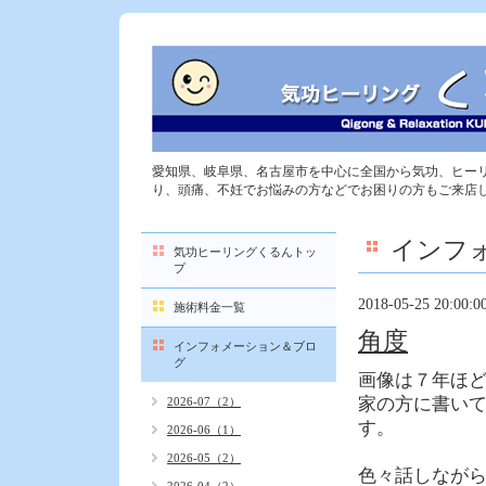
愛知県、岐阜県、名古屋市を中心に全国から気功、ヒー
り、頭痛、不妊でお悩みの方などでお困りの方もご来店
インフ
気功ヒーリングくるんトッ
プ
2018-05-25 20:00:0
施術料金一覧
角度
インフォメーション＆ブロ
グ
画像は７年ほ
家の方に書い
2026-07（2）
す。
2026-06（1）
2026-05（2）
色々話しなが