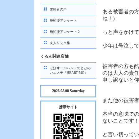
体験者の声
ある被害者の方
ね！)
施術後アンケート
っと声をかけ
施術後アンケート２
友人リンク集
少年は号泣し
くるん関連店舗
被害者の方も
ほぼオールハンドのととの
のは大人の責
いエステ『HEART-MO』
申し訳ないと
2026.08.08 Saturday
また他の被害
携帯サイト
本当の意味で
ないことです
と言い切って