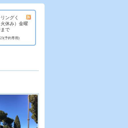
ーリングく
月火休み）金曜
時まで
3723(予約専用)