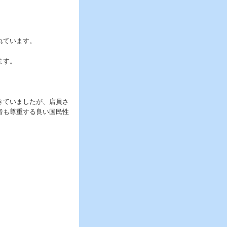
れています。
ます。
きていましたが、店員さ
者も尊重する良い国民性