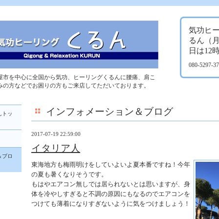
気功ヒ
るん（
日は12
080-5297-
屋市を中心に全国から気功、ヒーリングくるんに腰痛、肩こ
みの方などでお困りの方もご来店してただいております。
インフォメーション＆ブログ
んトッ
2017-07-19 22:59:00
イタリア人
＆ブロ
東海地方も梅雨明けをしていよいよ夏本番ですね！今年
の夏も暑くなりそうです。
もはやエアコン無しでは居られないとは思いますが、身
体を冷やしすぎると不調の原因にもなるのでエアコンを
つけても薄着になりすぎないように気をつけましょう！