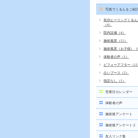
写真でくるんをご紹
気功ヒーリングくるん
（4）
院内設備（4）
施術風景（11）
施術風景（お子様）（
体験者の声（1）
ビフォーアフター（11
占いブース（2）
指定なし（1）
営業日カレンダー
体験者の声
施術後アンケート
施術後アンケート２
友人リンク集