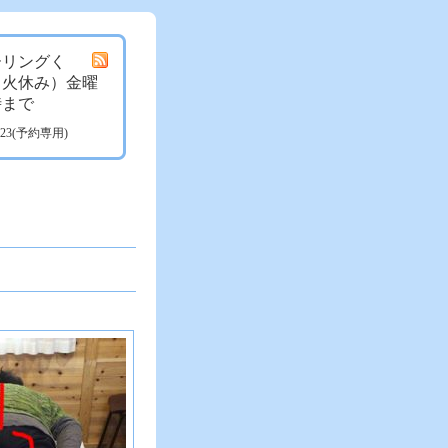
ーリングく
月火休み）金曜
時まで
3723(予約専用)