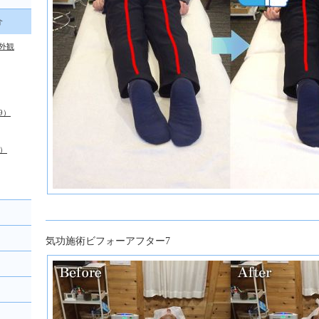
介
外観
9）
）
気功施術ビフォーアフター7