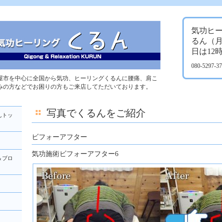
気功ヒ
るん（
日は12
080-5297-
屋市を中心に全国から気功、ヒーリングくるんに腰痛、肩こ
みの方などでお困りの方もご来店してただいております。
写真でくるんをご紹介
んトッ
ビフォーアフター
気功施術ビフォーアフター6
＆ブロ