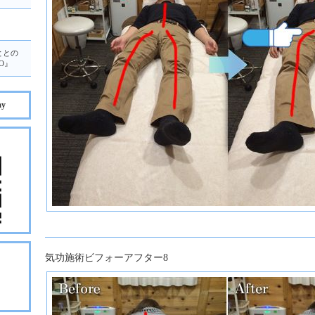
ととの
O』
ay
気功施術ビフォーアフター8