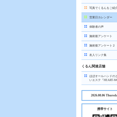
写真でくるんをご紹
営業日カレンダー
体験者の声
施術後アンケート
施術後アンケート２
友人リンク集
くるん関連店舗
ほぼオールハンドの
いエステ『HEART-M
2026.08.06 Thursd
携帯サイト