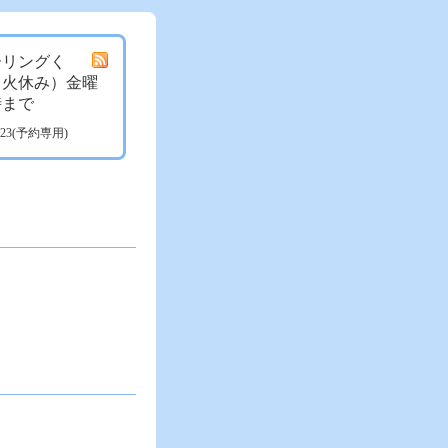
ーリングく
月火休み）金曜
時まで
3723(予約専用)