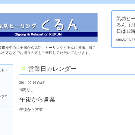
気功ヒ
るん（
日は12
080-5297-
屋市を中心に全国から気功、ヒーリングくるんに腰痛、肩こ
みの方などでお困りの方もご来店してただいております。
営業日カレンダー
んトッ
2014-09-10 (Wed)
指定なし
＆ブロ
午後から営業
午後から営業