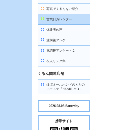
写真でくるんをご紹介
営業日カレンダー
体験者の声
施術後アンケート
施術後アンケート２
友人リンク集
くるん関連店舗
ほぼオールハンドのととの
いエステ『HEART-MO』
2026.08.08 Saturday
携帯サイト