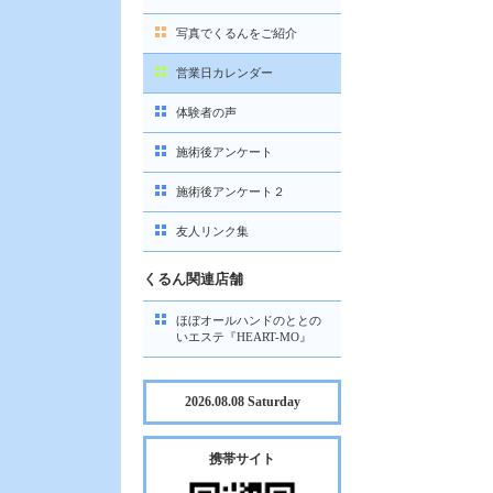
写真でくるんをご紹介
営業日カレンダー
体験者の声
施術後アンケート
施術後アンケート２
友人リンク集
くるん関連店舗
ほぼオールハンドのととの
いエステ『HEART-MO』
2026.08.08 Saturday
携帯サイト