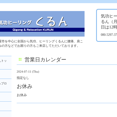
気功ヒ
るん（
日は12
080-5297-
屋市を中心に全国から気功、ヒーリングくるんに腰痛、肩こ
みの方などでお困りの方もご来店してただいております。
営業日カレンダー
んトッ
2024-07-11 (Thu)
指定なし
＆ブロ
お休み
お休み