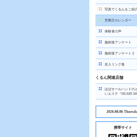
写真でくるんをご紹
営業日カレンダー
体験者の声
施術後アンケート
施術後アンケート２
友人リンク集
くるん関連店舗
ほぼオールハンドの
いエステ『HEART-M
2026.08.06 Thursd
携帯サイト