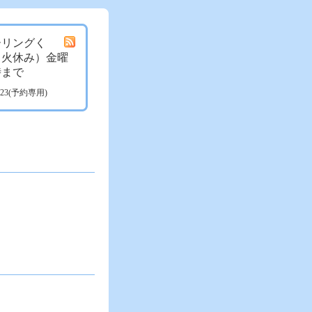
ーリングく
月火休み）金曜
時まで
3723(予約専用)