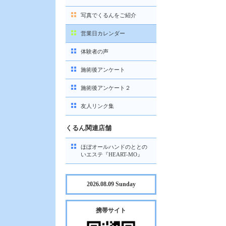
写真でくるんをご紹介
営業日カレンダー
体験者の声
施術後アンケート
施術後アンケート２
友人リンク集
くるん関連店舗
ほぼオールハンドのととの
いエステ『HEART-MO』
2026.08.09 Sunday
携帯サイト