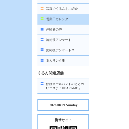
写真でくるんをご紹介
営業日カレンダー
体験者の声
施術後アンケート
施術後アンケート２
友人リンク集
くるん関連店舗
ほぼオールハンドのととの
いエステ『HEART-MO』
2026.08.09 Sunday
携帯サイト