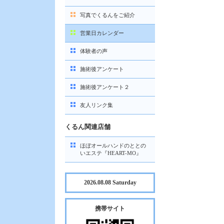
写真でくるんをご紹介
営業日カレンダー
体験者の声
施術後アンケート
施術後アンケート２
友人リンク集
くるん関連店舗
ほぼオールハンドのととの
いエステ『HEART-MO』
2026.08.08 Saturday
携帯サイト