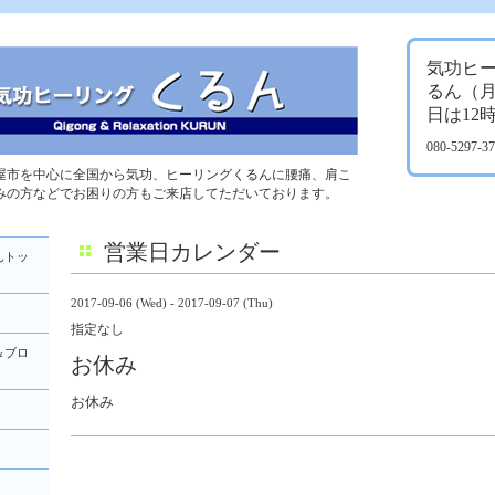
気功ヒ
るん（
日は12
080-5297-
屋市を中心に全国から気功、ヒーリングくるんに腰痛、肩こ
みの方などでお困りの方もご来店してただいております。
営業日カレンダー
んトッ
2017-09-06 (Wed) - 2017-09-07 (Thu)
指定なし
＆ブロ
お休み
お休み