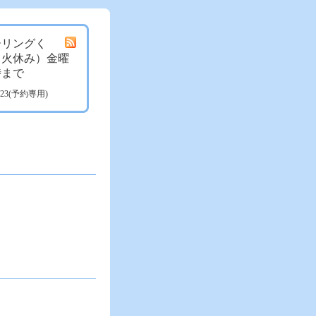
ーリングく
月火休み）金曜
時まで
3723(予約専用)