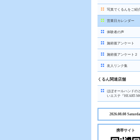
写真でくるんをご紹
営業日カレンダー
体験者の声
施術後アンケート
施術後アンケート２
友人リンク集
くるん関連店舗
ほぼオールハンドの
いエステ『HEART-M
2026.08.08 Saturd
携帯サイト