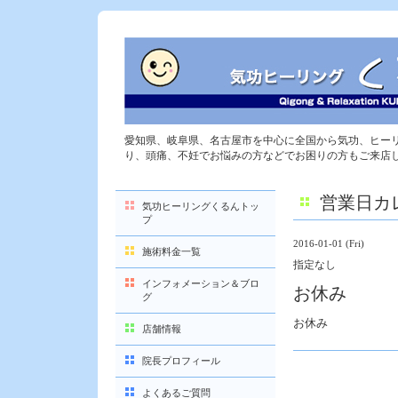
愛知県、岐阜県、名古屋市を中心に全国から気功、ヒー
り、頭痛、不妊でお悩みの方などでお困りの方もご来店
営業日カ
気功ヒーリングくるんトッ
プ
2016-01-01 (Fri)
施術料金一覧
指定なし
インフォメーション＆ブロ
お休み
グ
お休み
店舗情報
院長プロフィール
よくあるご質問