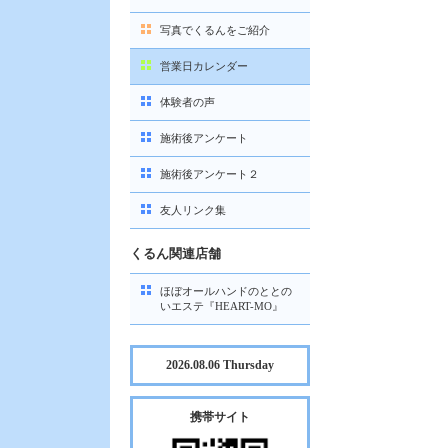
写真でくるんをご紹介
営業日カレンダー
体験者の声
施術後アンケート
施術後アンケート２
友人リンク集
くるん関連店舗
ほぼオールハンドのととの
いエステ『HEART-MO』
2026.08.06 Thursday
携帯サイト